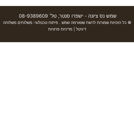
שמש נס ציונה -
ישפרו סנטר
, טל׳ 08-9389609
© כל הזכויות שמורות לרשת שווארמה שמש . פיתוח טכנולוגי:
משלוחים
משלוחה
דיגיטל
|
מדיניות פרטיות
האתר שלנו משתמש בקוקיז כדי להבטיח חוויית גלישה חלקה, לנתח שימוש
באתר ולהתאים תוכן ושירותים אישיים עבורך.
למידע נוסף עייני ב-
תקנון האתר
ו-
מדיניות פרטיות
.
סגור
הגדרות עוגיות
חזור
ההודעה נשלחה בהצלחה !
משוב נגישות
נתקלתם בבעיית נגישות? דווחו לנו