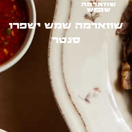
שווארמה שמש ישפרו
סנטר